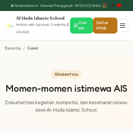
Terakreditasi A · Sekolah Penggerak · NPSN 20276426
Al Huda Islamic School
Chat
Daftar
Holistic with Spiritual, Creativity, &
WA
PPDB
Life Skill
Beranda
/
Galeri
Galeri Foto
Momen-momen istimewa AIS
Dokumentasi kegiatan, kompetisi, dan keseharian siswa-
siswi Al-Huda Islamic School.