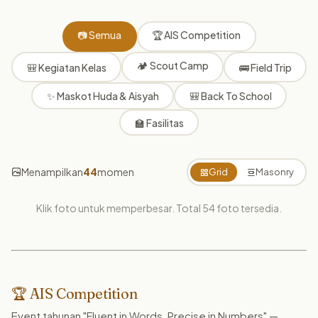
📷 Semua
🏆 AIS Competition
🏕️ Scout Camp
🎒 Kegiatan Kelas
🚌 Field Trip
✨ Maskot Huda & Aisyah
🎒 Back To School
🏫 Fasilitas
Menampilkan
44
momen
Grid
Masonry
Klik foto untuk memperbesar. Total
54
foto tersedia.
🏆 AIS Competition
Event tahunan "Fluent in Words, Precise in Numbers" —